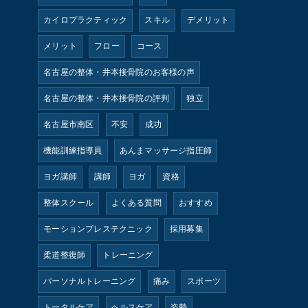
カイロプラクティック
スキル
デメリット
メリット
フロー
コース
名古屋の整体・井本接骨院のお客様の声
名古屋の整体・井本接骨院の評判
独立
名古屋市南区
不安
成功
機能訓練指導員
あんまマッサージ指圧師
ヨガ講師
講師
ヨガ
資格
整体スクール
よくある質問
おすすめ
モーションプレステクニック
採用募集
柔道整復師
トレーニング
パーソナルトレーニング
痛み
スポーツ
トータルケア
ヘルスケア
姿勢