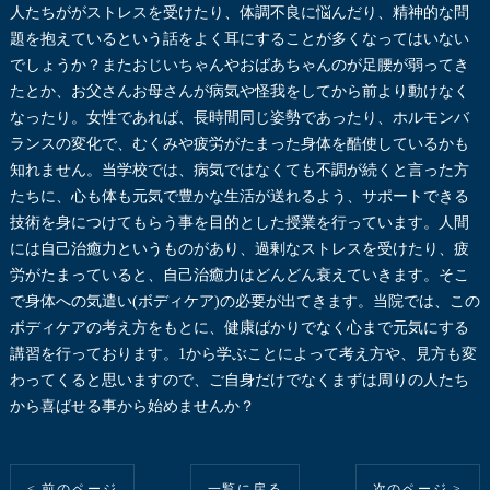
人たちががストレスを受けたり、体調不良に悩んだり、精神的な問
題を抱えているという話をよく耳にすることが多くなってはいない
でしょうか？またおじいちゃんやおばあちゃんのが足腰が弱ってき
たとか、お父さんお母さんが病気や怪我をしてから前より動けなく
なったり。女性であれば、長時間同じ姿勢であったり、ホルモンバ
ランスの変化で、むくみや疲労がたまった身体を酷使しているかも
知れません。当学校では、病気ではなくても不調が続くと言った方
たちに、心も体も元気で豊かな生活が送れるよう、サポートできる
技術を身につけてもらう事を目的とした授業を行っています。人間
には自己治癒力というものがあり、過剰なストレスを受けたり、疲
労がたまっていると、自己治癒力はどんどん衰えていきます。そこ
で身体への気遣い(ボディケア)の必要が出てきます。当院では、この
ボディケアの考え方をもとに、健康ばかりでなく心まで元気にする
講習を行っております。1から学ぶことによって考え方や、見方も変
わってくると思いますので、ご自身だけでなくまずは周りの人たち
から喜ばせる事から始めませんか？
< 前のページ
一覧に戻る
次のページ >