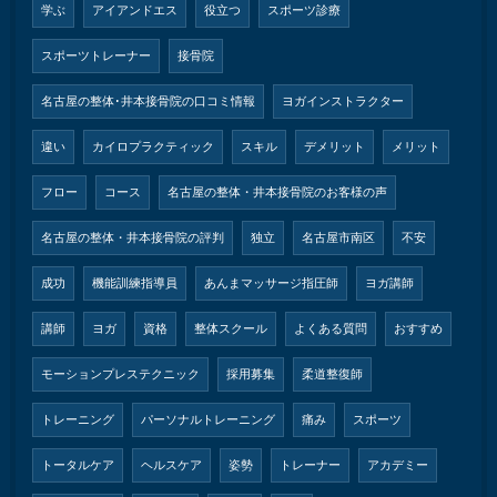
学ぶ
アイアンドエス
役立つ
スポーツ診療
スポーツトレーナー
接骨院
名古屋の整体･井本接骨院の口コミ情報
ヨガインストラクター
違い
カイロプラクティック
スキル
デメリット
メリット
フロー
コース
名古屋の整体・井本接骨院のお客様の声
名古屋の整体・井本接骨院の評判
独立
名古屋市南区
不安
成功
機能訓練指導員
あんまマッサージ指圧師
ヨガ講師
講師
ヨガ
資格
整体スクール
よくある質問
おすすめ
モーションプレステクニック
採用募集
柔道整復師
トレーニング
パーソナルトレーニング
痛み
スポーツ
トータルケア
ヘルスケア
姿勢
トレーナー
アカデミー