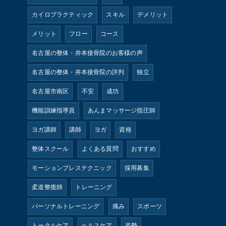
カイロプラクティック
スキル
デメリット
メリット
フロー
コース
名古屋の整体・井本接骨院のお客様の声
名古屋の整体・井本接骨院の評判
独立
名古屋市南区
不安
成功
機能訓練指導員
あんまマッサージ指圧師
ヨガ講師
講師
ヨガ
資格
整体スクール
よくある質問
おすすめ
モーションプレステクニック
採用募集
柔道整復師
トレーニング
パーソナルトレーニング
痛み
スポーツ
トータルケア
ヘルスケア
姿勢