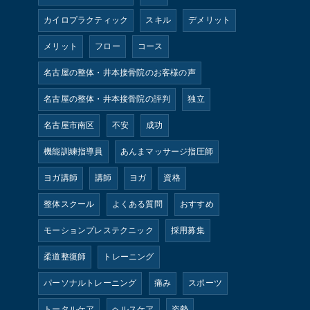
カイロプラクティック
スキル
デメリット
メリット
フロー
コース
名古屋の整体・井本接骨院のお客様の声
名古屋の整体・井本接骨院の評判
独立
名古屋市南区
不安
成功
機能訓練指導員
あんまマッサージ指圧師
ヨガ講師
講師
ヨガ
資格
整体スクール
よくある質問
おすすめ
モーションプレステクニック
採用募集
柔道整復師
トレーニング
パーソナルトレーニング
痛み
スポーツ
トータルケア
ヘルスケア
姿勢