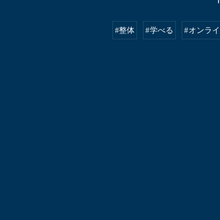
#整体
#学べる
#オンラ