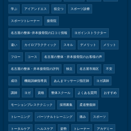
学ぶ
アイアンドエス
役立つ
スポーツ診療
スポーツトレーナー
接骨院
名古屋の整体･井本接骨院の口コミ情報
ヨガインストラクター
違い
カイロプラクティック
スキル
デメリット
メリット
フロー
コース
名古屋の整体・井本接骨院のお客様の声
名古屋の整体・井本接骨院の評判
独立
名古屋市南区
不安
成功
機能訓練指導員
あんまマッサージ指圧師
ヨガ講師
講師
ヨガ
資格
整体スクール
よくある質問
おすすめ
モーションプレステクニック
採用募集
柔道整復師
トレーニング
パーソナルトレーニング
痛み
スポーツ
トータルケア
ヘルスケア
姿勢
トレーナー
アカデミー