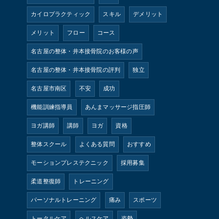
カイロプラクティック
スキル
デメリット
メリット
フロー
コース
名古屋の整体・井本接骨院のお客様の声
名古屋の整体・井本接骨院の評判
独立
名古屋市南区
不安
成功
機能訓練指導員
あんまマッサージ指圧師
ヨガ講師
講師
ヨガ
資格
整体スクール
よくある質問
おすすめ
モーションプレステクニック
採用募集
柔道整復師
トレーニング
パーソナルトレーニング
痛み
スポーツ
トータルケア
ヘルスケア
姿勢