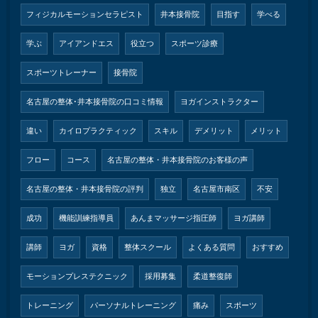
フィジカルモーションセラピスト
井本接骨院
目指す
学べる
学ぶ
アイアンドエス
役立つ
スポーツ診療
スポーツトレーナー
接骨院
名古屋の整体･井本接骨院の口コミ情報
ヨガインストラクター
違い
カイロプラクティック
スキル
デメリット
メリット
フロー
コース
名古屋の整体・井本接骨院のお客様の声
名古屋の整体・井本接骨院の評判
独立
名古屋市南区
不安
成功
機能訓練指導員
あんまマッサージ指圧師
ヨガ講師
講師
ヨガ
資格
整体スクール
よくある質問
おすすめ
モーションプレステクニック
採用募集
柔道整復師
トレーニング
パーソナルトレーニング
痛み
スポーツ