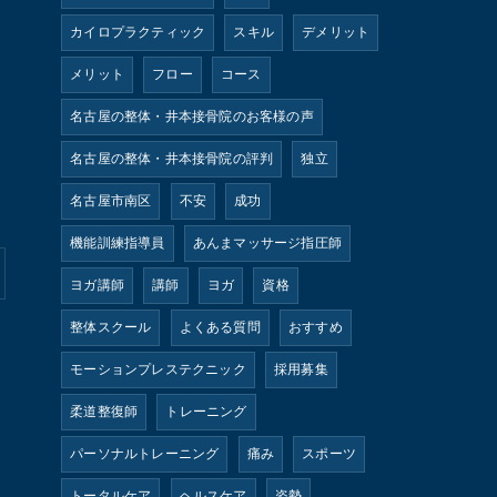
カイロプラクティック
スキル
デメリット
メリット
フロー
コース
名古屋の整体・井本接骨院のお客様の声
名古屋の整体・井本接骨院の評判
独立
名古屋市南区
不安
成功
機能訓練指導員
あんまマッサージ指圧師
ヨガ講師
講師
ヨガ
資格
整体スクール
よくある質問
おすすめ
モーションプレステクニック
採用募集
柔道整復師
トレーニング
パーソナルトレーニング
痛み
スポーツ
トータルケア
ヘルスケア
姿勢