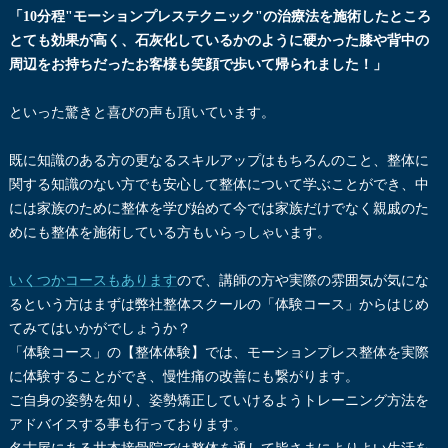
「10分程"モーションプレステクニック"の治療法を施術したところ
とても効果が高く、石灰化しているかのように硬かった膝や背中の
周辺をお持ちだったお客様も笑顔で歩いて帰られました！」
といった驚きと喜びの声も頂いています。
既に知識のある方の更なるスキルアップはもちろんのこと、整体に
関する知識のない方でも安心して整体について学ぶことができ、中
には家族のために整体を学び始めて今では家族だけでなく親戚のた
めにも整体を施術している方もいらっしゃいます。
いくつかコースもあります
ので、講師の方や実際の雰囲気が気にな
るという方はまずは弊社整体スクールの「体験コース」からはじめ
てみてはいかがでしょうか？
「体験コース」の【整体体験】では、モーションプレス整体を実際
に体験することができ、慢性痛の改善にも繋がります。
ご自身の姿勢を知り、姿勢矯正していけるようトレーニング方法を
アドバイスする事も行っております。