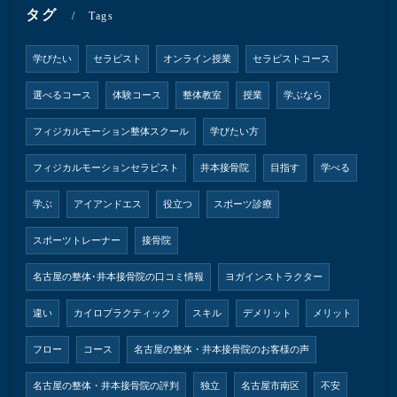
タグ
Tags
学びたい
セラピスト
オンライン授業
セラピストコース
選べるコース
体験コース
整体教室
授業
学ぶなら
フィジカルモーション整体スクール
学びたい方
フィジカルモーションセラピスト
井本接骨院
目指す
学べる
学ぶ
アイアンドエス
役立つ
スポーツ診療
スポーツトレーナー
接骨院
名古屋の整体･井本接骨院の口コミ情報
ヨガインストラクター
違い
カイロプラクティック
スキル
デメリット
メリット
フロー
コース
名古屋の整体・井本接骨院のお客様の声
名古屋の整体・井本接骨院の評判
独立
名古屋市南区
不安