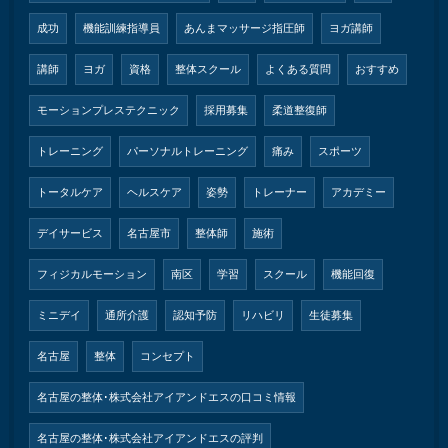
成功
機能訓練指導員
あんまマッサージ指圧師
ヨガ講師
講師
ヨガ
資格
整体スクール
よくある質問
おすすめ
モーションプレステクニック
採用募集
柔道整復師
トレーニング
パーソナルトレーニング
痛み
スポーツ
トータルケア
ヘルスケア
姿勢
トレーナー
アカデミー
デイサービス
名古屋市
整体師
施術
フィジカルモーション
南区
学習
スクール
機能回復
ミニデイ
通所介護
認知予防
リハビリ
生徒募集
名古屋
整体
コンセプト
名古屋の整体･株式会社アイアンドエスの口コミ情報
名古屋の整体･株式会社アイアンドエスの評判