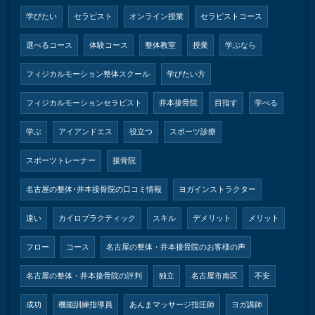
学びたい
セラピスト
オンライン授業
セラピストコース
選べるコース
体験コース
整体教室
授業
学ぶなら
フィジカルモーション整体スクール
学びたい方
フィジカルモーションセラピスト
井本接骨院
目指す
学べる
学ぶ
アイアンドエス
役立つ
スポーツ診療
スポーツトレーナー
接骨院
名古屋の整体･井本接骨院の口コミ情報
ヨガインストラクター
違い
カイロプラクティック
スキル
デメリット
メリット
フロー
コース
名古屋の整体・井本接骨院のお客様の声
名古屋の整体・井本接骨院の評判
独立
名古屋市南区
不安
成功
機能訓練指導員
あんまマッサージ指圧師
ヨガ講師